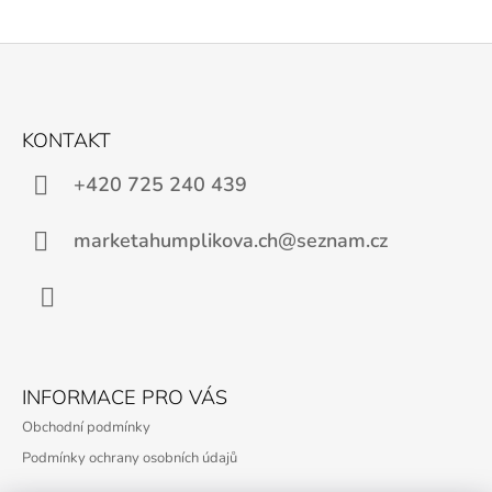
Z
Á
KONTAKT
P
A
+420 725 240 439
T
Í
marketahumplikova.ch@seznam.cz
Facebook
INFORMACE PRO VÁS
Obchodní podmínky
Podmínky ochrany osobních údajů