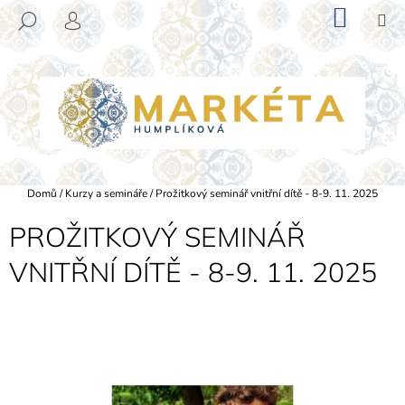
K
Přejít
NÁKU
M
HLEDAT
na
KOŠÍK
O
PŘIHLÁŠENÍ
ZPĚT
ZPĚT
obsah
Š
Í
C
K
O
P
O
T
Domů
/
Kurzy a semináře
/
Prožitkový seminář vnitřní dítě - 8-9. 11. 2025
Ř
PROŽITKOVÝ SEMINÁŘ
E
B
VNITŘNÍ DÍTĚ - 8-9. 11. 2025
U
J
E
T
E
N