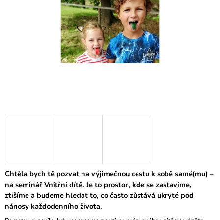
A
J
Í
T
?
HLEDAT
D
O
P
Chtěla bych tě pozvat na výjimečnou cestu k sobě samé(mu) –
O
na seminář Vnitřní dítě. Je to prostor, kde se zastavíme,
R
ztišíme a budeme hledat to, co často zůstává ukryté pod
U
nánosy každodenního života.
Č
U