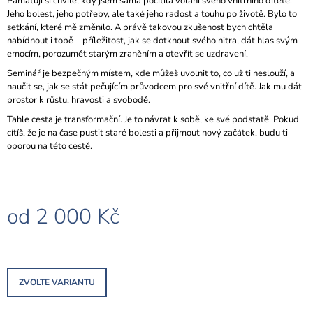
Pamatuji si chvíle, kdy jsem sama pocítila volání svého vnitřního dítěte.
J
Jeho bolest, jeho potřeby, ale také jeho radost a touhu po životě. Bylo to
E
setkání, které mě změnilo. A právě takovou zkušenost bych chtěla
M
nabídnout i tobě – příležitost, jak se dotknout svého nitra, dát hlas svým
E
emocím, porozumět starým zraněním a otevřít se uzdravení.
Seminář je bezpečným místem, kde můžeš uvolnit to, co už ti neslouží, a
PROHLUBUJÍCÍ
naučit se, jak se stát pečujícím průvodcem pro své vnitřní dítě. Jak mu dát
KONSTELAČNÍ
prostor k růstu, hravosti a svobodě.
VÝCVIK
2024/2026
Tahle cesta je transformační. Je to návrat k sobě, ke své podstatě. Pokud
-
cítíš, že je na čase pustit staré bolesti a přijmout nový začátek, budu ti
2.
oporou na této cestě.
SKUPINA
3
000
Kč
od
2 000 Kč
Měrná
cena:
ZVOLTE VARIANTU