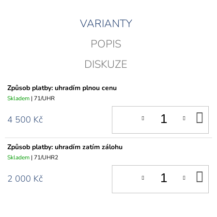
VARIANTY
POPIS
DISKUZE
Způsob platby: uhradím plnou cenu
Skladem
| 71/UHR
D
4 500 Kč
K
Způsob platby: uhradím zatím zálohu
Skladem
| 71/UHR2
D
2 000 Kč
K