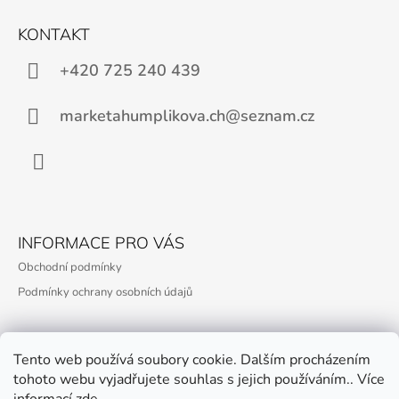
Z
Á
KONTAKT
P
A
+420 725 240 439
T
Í
marketahumplikova.ch@seznam.cz
Facebook
INFORMACE PRO VÁS
Obchodní podmínky
Podmínky ochrany osobních údajů
Tento web používá soubory cookie. Dalším procházením
PŘIJÍMÁME ONLINE PLATBY
tohoto webu vyjadřujete souhlas s jejich používáním.. Více