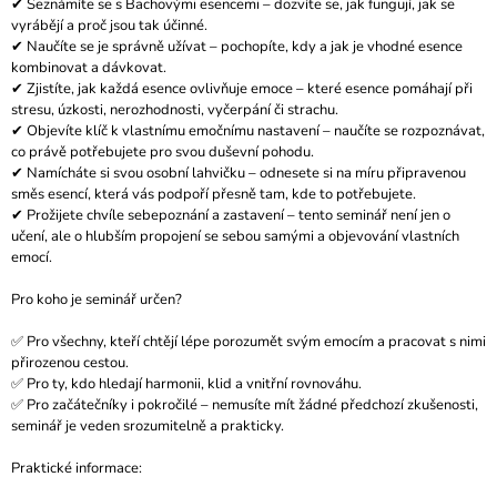
✔ Seznámíte se s Bachovými esencemi – dozvíte se, jak fungují, jak se
J
vyrábějí a proč jsou tak účinné.
E
✔ Naučíte se je správně užívat – pochopíte, kdy a jak je vhodné esence
M
kombinovat a dávkovat.
E
✔ Zjistíte, jak každá esence ovlivňuje emoce – které esence pomáhají při
stresu, úzkosti, nerozhodnosti, vyčerpání či strachu.
PROHLUBUJÍCÍ
✔ Objevíte klíč k vlastnímu emočnímu nastavení – naučíte se rozpoznávat,
KONSTELAČNÍ
co právě potřebujete pro svou duševní pohodu.
VÝCVIK
✔ Namícháte si svou osobní lahvičku – odnesete si na míru připravenou
2024/2026
směs esencí, která vás podpoří přesně tam, kde to potřebujete.
-
✔ Prožijete chvíle sebepoznání a zastavení – tento seminář není jen o
2.
učení, ale o hlubším propojení se sebou samými a objevování vlastních
SKUPINA
emocí.
3
000
Pro koho je seminář určen?
Kč
✅ Pro všechny, kteří chtějí lépe porozumět svým emocím a pracovat s nimi
přirozenou cestou.
✅ Pro ty, kdo hledají harmonii, klid a vnitřní rovnováhu.
✅ Pro začátečníky i pokročilé – nemusíte mít žádné předchozí zkušenosti,
seminář je veden srozumitelně a prakticky.
Praktické informace: