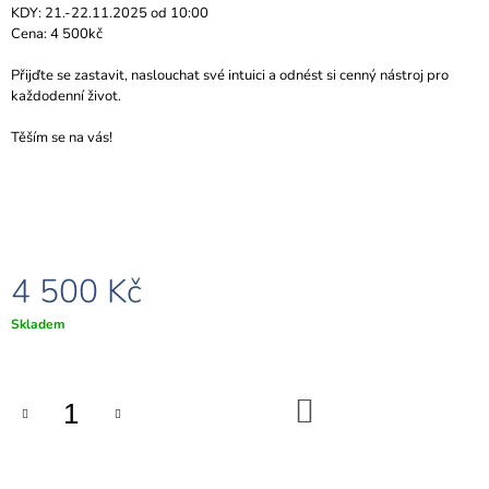
KDY: 21.-22.11.2025 od 10:00
Cena: 4 500kč
Přijďte se zastavit, naslouchat své intuici a odnést si cenný nástroj pro
každodenní život.
Těším se na vás!
4 500 Kč
Měrná
Skladem
cena:
DO
KOŠÍKU