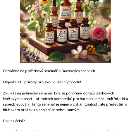
A
J
Í
T
?
HLEDAT
Pozvánka na prožitkový seminář o Bachových esencích
Objevte sílu přírody pro svou duševní pohodu!
D
Zvu vás na jedinečný seminář, kde se ponoříme do tajů Bachových
O
květových esencí – přírodních pomocníků pro harmonii emocí, vnitřní klid a
P
sebeobjevování. Tento seminář je nejen o získání znalostí, ale především o
O
hlubokém prožitku a spojení se sebou samými.
R
U
Co vás čeká?
Č
U